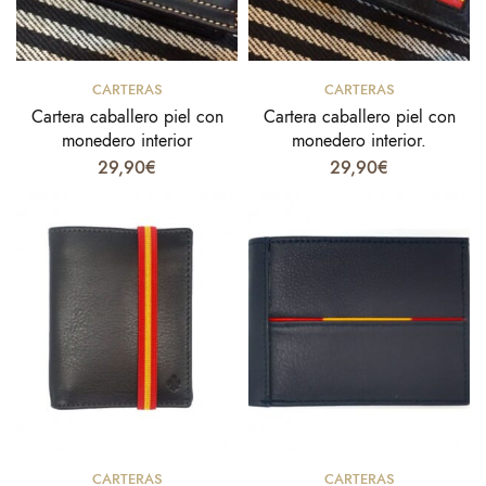
Añadir al carrito
Añadir al carrito
CARTERAS
CARTERAS
Cartera caballero piel con
Cartera caballero piel con
monedero interior
monedero interior.
29,90
€
29,90
€
Select options
Select options
CARTERAS
CARTERAS