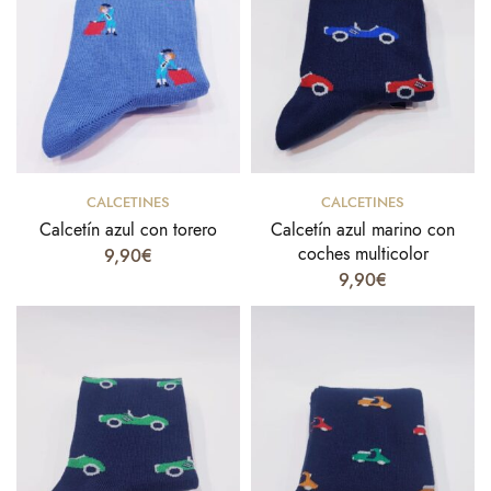
Select options
Select options
CALCETINES
CALCETINES
Calcetín azul con torero
Calcetín azul marino con
coches multicolor
9,90
€
9,90
€