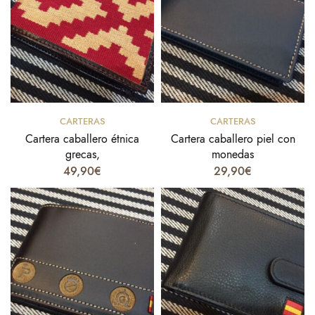
Select options
Añadir al carrito
CARTERAS
CARTERAS
Cartera caballero étnica
Cartera caballero piel con
grecas,
monedas
49,90
€
29,90
€