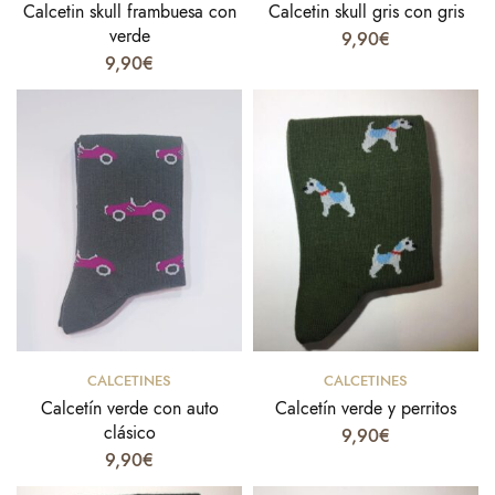
Calcetin skull frambuesa con
Calcetin skull gris con gris
verde
9,90
€
9,90
€
Select options
Select options
CALCETINES
CALCETINES
Calcetín verde con auto
Calcetín verde y perritos
clásico
9,90
€
9,90
€