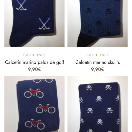
Select options
Select options
CALCETINES
CALCETINES
Calcetín marino palos de golf
Calcetín marino skull´s
9,90
€
9,90
€