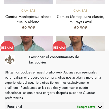
Seleccionar opciones
Seleccionar opciones
CAMISAS
CAMISAS
Camisa Montepicaza blanca
Camisa Montepicaza classic,
cuello abierto.
mil rayas azul
59,90
€
59,90
€
REBAJAS
REBAJAS
Gestionar el consentimiento de
las cookies
Utilizamos cookies en nuestro sitio web. Algunas son esenciales
para realizar el proceso de compra, otras nos ayudan a mejorar la
experiencia del usuario y otras tienen fines exclusivamente
analíticos. Puede aceptar las cookies y continuar o puede
seleccionar las que desea cargar y después pulsar en Guardar
preferencias
Seleccionar opciones
Seleccionar opciones
CAMISAS
CAMISAS
Camisa MONTEPICAZA
Camisa MONTEPICAZA
Funcional
Siempre activo