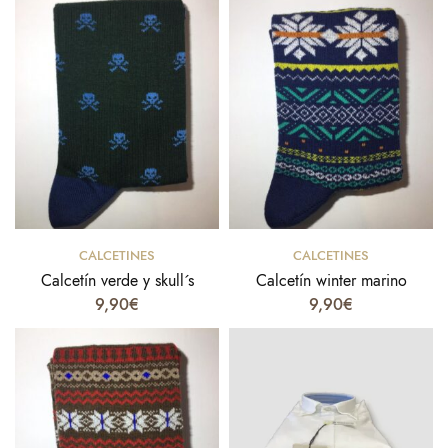
Select options
Select options
CALCETINES
CALCETINES
Calcetín verde y skull´s
Calcetín winter marino
9,90
€
9,90
€