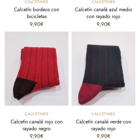
CALCETINES
CALCETINES
Calcetín burdeos con
Calcetín canalé azul medio
bicicletas
con rayado rojo
9,90
€
9,90
€
Select options
Select options
CALCETINES
CALCETINES
Calcetín canalé rojo con
Calcetín canalé verde con
rayado negro
rayado rojo
9,90
€
9,90
€