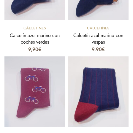
Select options
Select options
CALCETINES
CALCETINES
Calcetín azul marino con
Calcetín azul marino con
coches verdes
vespas
9,90
€
9,90
€
Select options
Select options