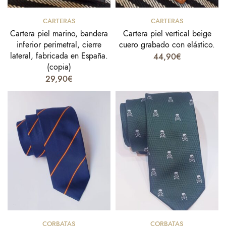
Añadir al carrito
Select options
CARTERAS
CARTERAS
Cartera piel marino, bandera
Cartera piel vertical beige
inferior perimetral, cierre
cuero grabado con elástico.
lateral, fabricada en España.
44,90
€
(copia)
29,90
€
Select options
Select options
CORBATAS
CORBATAS