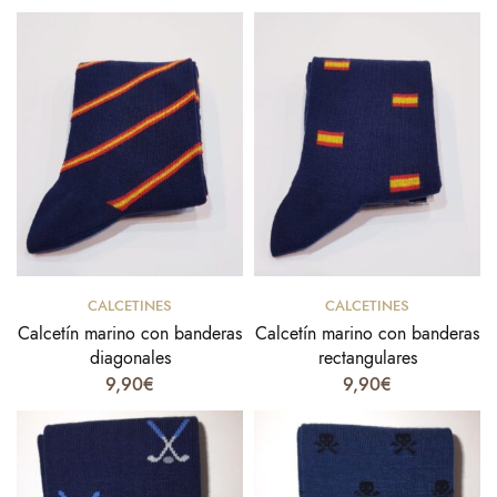
Select options
Select options
CALCETINES
CALCETINES
Calcetín marino con banderas
Calcetín marino con banderas
diagonales
rectangulares
9,90
€
9,90
€