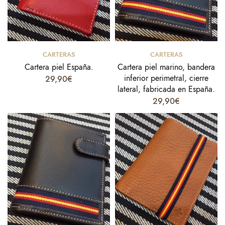
Añadir al carrito
Añadir al carrito
CARTERAS
CARTERAS
Cartera piel España.
Cartera piel marino, bandera
inferior perimetral, cierre
29,90
€
lateral, fabricada en España.
29,90
€