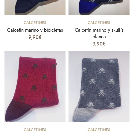
Select options
Select options
CALCETINES
CALCETINES
Calcetín marino y bicicletas
Calcetín marino y skull´s
blanca
9,90
€
9,90
€
Select options
Select options
CALCETINES
CALCETINES