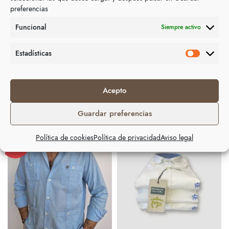
Información adicional
preferencias
Funcional
Siempre activo
Camisa muy cómoda de tejido piqué, fraccionado en doce
hilos.
Estadísticas
Acepto
Productos relacionados
Guardar preferencias
Política de cookies
Política de privacidad
Aviso legal
REBAJAS