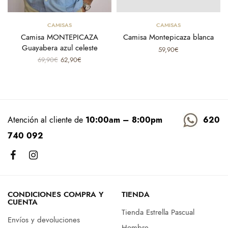
Seleccionar opciones
Seleccionar opciones
CAMISAS
CAMISAS
Camisa MONTEPICAZA
Camisa Montepicaza blanca
Guayabera azul celeste
59,90
€
El
El
69,90
€
62,90
€
precio
precio
.
original
actual
era:
es:
69,90€.
62,90€.
Atención al cliente de
10:00am – 8:00pm
620
740 092
CONDICIONES COMPRA Y
TIENDA
CUENTA
Tienda Estrella Pascual
Envíos y devoluciones
Hombre