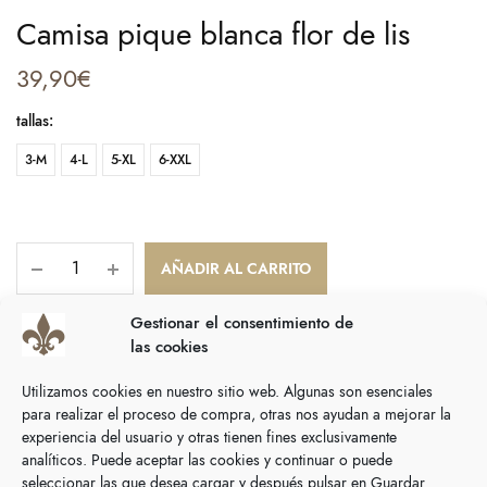
Camisa pique blanca flor de lis
39,90
€
tallas
:
3-M
4-L
5-XL
6-XXL
AÑADIR AL CARRITO
Gestionar el consentimiento de
COMPARTIR
las cookies
SKU:
N/D
Utilizamos cookies en nuestro sitio web. Algunas son esenciales
Categoría:
Camisas
para realizar el proceso de compra, otras nos ayudan a mejorar la
experiencia del usuario y otras tienen fines exclusivamente
analíticos. Puede aceptar las cookies y continuar o puede
Descripción
seleccionar las que desea cargar y después pulsar en Guardar