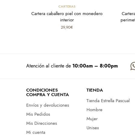
Añadir al carrito
CARTERAS
Cartera caballero piel con monedero
Carter
interior
perimet
29,90
€
Atención al cliente de
10:00am – 8:00pm
CONDICIONES
TIENDA
COMPRA Y CUENTA
Tienda Estrella Pascual
Envíos y devoluciones
Hombre
Mis Pedidos
Mujer
Mis Direcciones
Unisex
Mi cuenta