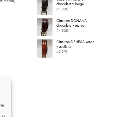
rimetral,
chocolate y beige
64,90
€
Cinturón DOÑANA
chocolate y marrón
64,90
€
Cinturón DEHESA verde
y avellana
49,90
€
ras
cias