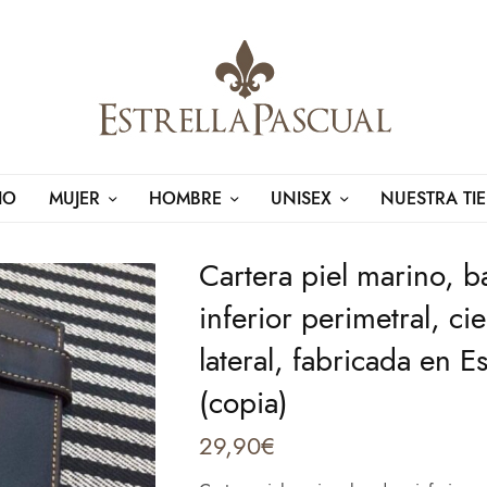
IO
MUJER
HOMBRE
UNISEX
NUESTRA TI
Cartera piel marino, 
inferior perimetral, cie
lateral, fabricada en E
(copia)
29,90
€