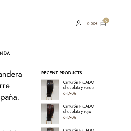
0
0,00
€
ENDA
bandera
RECENT PRODUCTS
Cinturón PICADO
rre
chocolate y verde
64,90
€
spaña.
Cinturón PICADO
chocolate y rojo
64,90
€
Cinturón PICADO