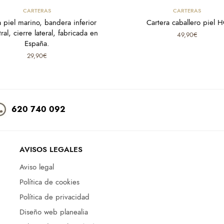
Añadir al carrito
Select options
CARTERAS
CARTERAS
a piel marino, bandera inferior
Cartera caballero piel 
ral, cierre lateral, fabricada en
49,90
€
España.
29,90
€
620 740 092
AVISOS LEGALES
Aviso legal
Política de cookies
Política de privacidad
Diseño web planealia