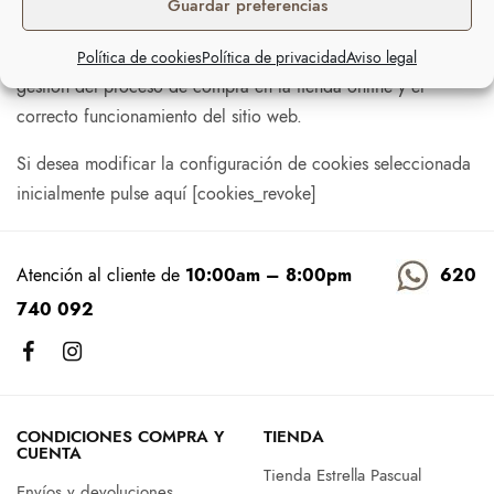
Guardar preferencias
Nuestra web utiliza únicamente cookies analíticas para la
medición de las visitas recibidas y técnicas necesarias para la
Política de cookies
Política de privacidad
Aviso legal
gestión del proceso de compra en la tienda online y el
correcto funcionamiento del sitio web.
Si desea modificar la configuración de cookies seleccionada
inicialmente pulse aquí [cookies_revoke]
Atención al cliente de
10:00am – 8:00pm
620
740 092
CONDICIONES COMPRA Y
TIENDA
CUENTA
Tienda Estrella Pascual
Envíos y devoluciones