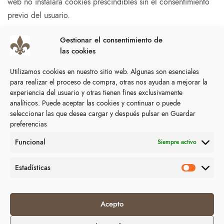
web no instalará cookies prescindibles sin el consentimiento
previo del usuario.
CONFIGURACIÓN DE COOKIES
Gestionar el consentimiento de
las cookies
El usuario tiene la posibilidad de configurar su navegador
para ser alertado de la recepción de cookies y para impedir
Utilizamos cookies en nuestro sitio web. Algunas son esenciales
para realizar el proceso de compra, otras nos ayudan a mejorar la
su instalación en su equipo. Por favor, consulte las
experiencia del usuario y otras tienen fines exclusivamente
instrucciones de su navegador para ampliar esta información.
analíticos. Puede aceptar las cookies y continuar o puede
Puede usted rechazar el tratamiento de los datos o la
seleccionar las que desea cargar y después pulsar en Guardar
preferencias
información rechazando el uso de cookies mediante la
selección de la configuración apropiada de su navegador,
Funcional
Siempre activo
sin embargo, debe usted saber que si lo hace puede ser que
no pueda usar la plena funcionabilidad de este website.
Estadísticas
Al pulsar en «Aceptar cookies» usted consiente el tratamiento
de información acerca de usted por Google en la forma y
Acepto
para los fines arriba indicados.