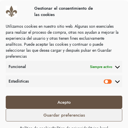
Dimensiones 10.5 x 8 cms.
Gestionar el consentimiento de
las cookies
Utilizamos cookies en nuestro sitio web. Algunas son esenciales
Productos relacionados
para realizar el proceso de compra, otras nos ayudan a mejorar la
experiencia del usuario y otras tienen fines exclusivamente
analíticos. Puede aceptar las cookies y continuar o puede
seleccionar las que desea cargar y después pulsar en Guardar
preferencias
Funcional
Siempre activo
Estadísticas
Acepto
Guardar preferencias
Select options
Select options
CARTERAS
CARTERAS
Cartera caballero étnica grecas,
Cartera caballero piel HC