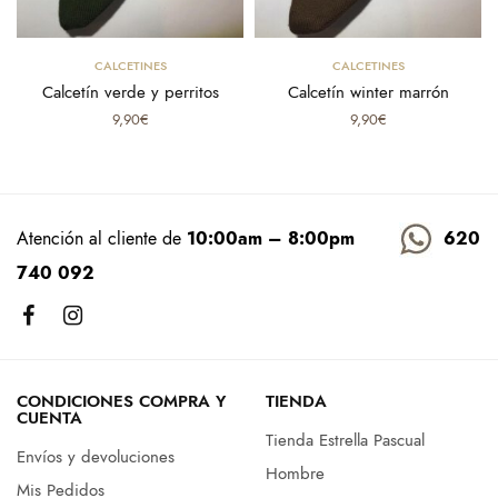
n
Select options
Select options
CALCETINES
CALCETINES
Calcetín verde y perritos
Calcetín winter marrón
9,90
€
9,90
€
Atención al cliente de
10:00am – 8:00pm
620
740 092
CONDICIONES COMPRA Y
TIENDA
CUENTA
Tienda Estrella Pascual
Envíos y devoluciones
Hombre
Mis Pedidos