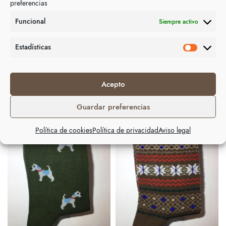
preferencias
Funcional
Siempre activo
Descripción
Estadísticas
Talla única del 40 al 44
Acepto
Productos relacionados
Guardar preferencias
Política de cookies
Política de privacidad
Aviso legal