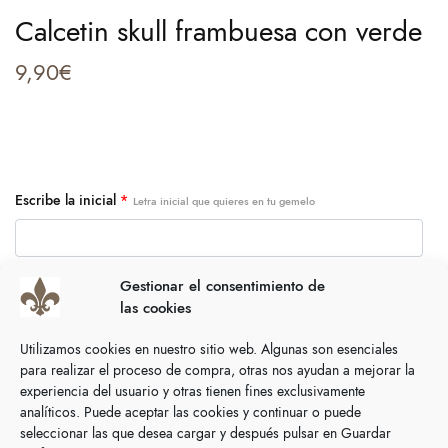
Calcetin skull frambuesa con verde
9,90
€
Escribe la inicial
*
Letra inicial que quieres en tu gemelo
Gestionar el consentimiento de
las cookies
AÑADIR AL CARRITO
Utilizamos cookies en nuestro sitio web. Algunas son esenciales
para realizar el proceso de compra, otras nos ayudan a mejorar la
SIZING GUIDE
experiencia del usuario y otras tienen fines exclusivamente
COMPARTIR
analíticos. Puede aceptar las cookies y continuar o puede
seleccionar las que desea cargar y después pulsar en Guardar
Categoría:
Calcetines