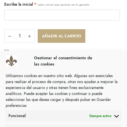
Escribe la inicial
*
Letra inicial que quieres en tu gemelo
AÑADIR AL CARRITO
SIZING GUIDE
Gestionar el consentimiento de
COMPARTIR
las cookies
Categoría:
Calcetines
Utilizamos cookies en nuestro sitio web. Algunas son esenciales
para realizar el proceso de compra, otras nos ayudan a mejorar la
Descripción
experiencia del usuario y otras tienen fines exclusivamente
analíticos. Puede aceptar las cookies y continuar o puede
seleccionar las que desea cargar y después pulsar en Guardar
Talla única del 40 al 44
preferencias
Funcional
Siempre activo