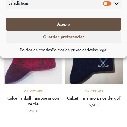
Estadísticas
Productos relacionados
Acepto
Guardar preferencias
Política de cookies
Política de privacidad
Aviso legal
Select options
Select options
CALCETINES
CALCETINES
Calcetin skull frambuesa con
Calcetín marino palos de golf
verde
9,90
€
9,90
€