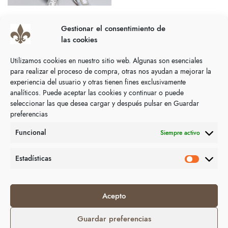
Seleccionar opciones
PANTALONES
Gestionar el consentimiento de
Pantalón jeans Valecuatro
las cookies
Denim
69,90
€
Utilizamos cookies en nuestro sitio web. Algunas son esenciales
para realizar el proceso de compra, otras nos ayudan a mejorar la
experiencia del usuario y otras tienen fines exclusivamente
analíticos. Puede aceptar las cookies y continuar o puede
Atención al cliente de
10:00am – 8:00pm
620
seleccionar las que desea cargar y después pulsar en Guardar
preferencias
740 092
Funcional
Siempre activo
Estadísticas
CONDICIONES COMPRA Y
TIENDA
CUENTA
Tienda Estrella Pascual
Acepto
Envíos y devoluciones
Hombre
Mis Pedidos
Guardar preferencias
Mujer