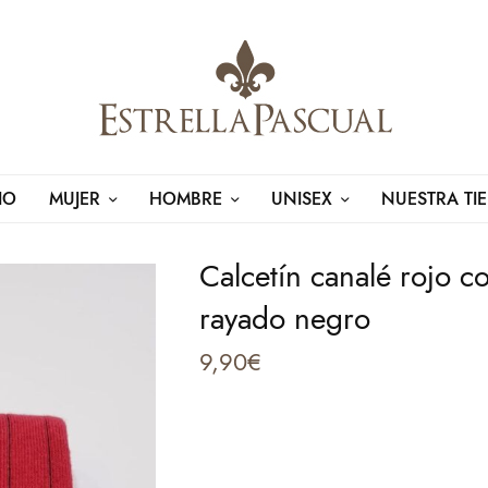
IO
MUJER
HOMBRE
UNISEX
NUESTRA TI
Calcetín canalé rojo c
rayado negro
9,90
€