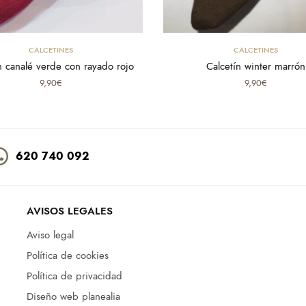
Select options
Select options
CALCETINES
CALCETINES
n canalé verde con rayado rojo
Calcetín winter marrón
9,90
€
9,90
€
620 740 092
AVISOS LEGALES
Aviso legal
Política de cookies
Política de privacidad
Diseño web planealia