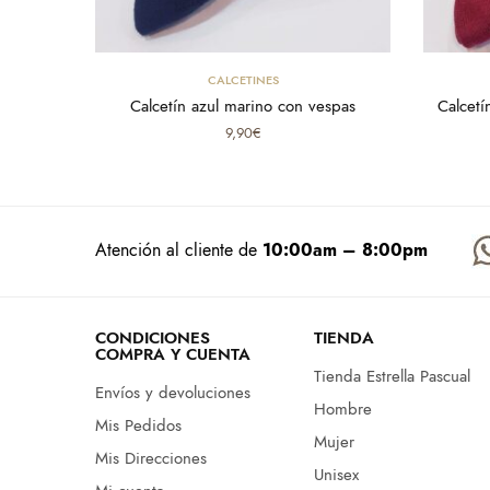
Select options
CALCETINES
Calcetín azul marino con vespas
Calcetí
9,90
€
Atención al cliente de
10:00am – 8:00pm
CONDICIONES
TIENDA
COMPRA Y CUENTA
Tienda Estrella Pascual
Envíos y devoluciones
Hombre
Mis Pedidos
Mujer
Mis Direcciones
Unisex