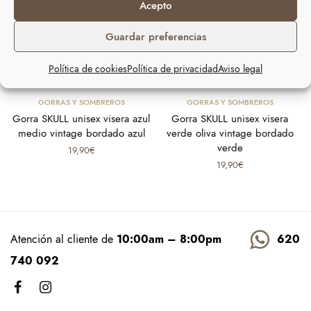
Acepto
Guardar preferencias
Política de cookies
Política de privacidad
Aviso legal
Añadir al carrito
Añadir al carrito
GORRAS Y SOMBREROS
GORRAS Y SOMBREROS
Gorra SKULL unisex visera azul
Gorra SKULL unisex visera
medio vintage bordado azul
verde oliva vintage bordado
verde
19,90
€
19,90
€
Atención al cliente de
10:00am – 8:00pm
620
740 092