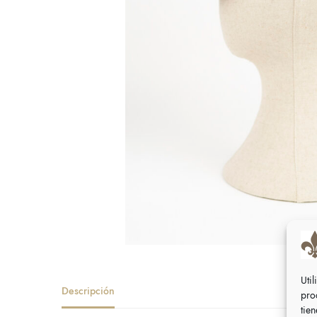
Uti
Descripción
pro
tie