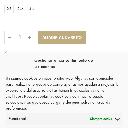
era:
actual
2-S
3-M
159,90€.
4-L
es:
79,95€.
AÑADIR AL CARRITO
COMPARTIR
Gestionar el consentimiento de
las cookies
SKU:
N/D
Categoría:
Vestidos
Utilizamos cookies en nuestro sitio web. Algunas son esenciales
para realizar el proceso de compra, otras nos ayudan a mejorar la
Información adicional
experiencia del usuario y otras tienen fines exclusivamente
analíticos. Puede aceptar las cookies y continuar o puede
seleccionar las que desea cargar y después pulsar en Guardar
tallas
2-S, 3-M, 4-L
preferencias
Funcional
Siempre activo