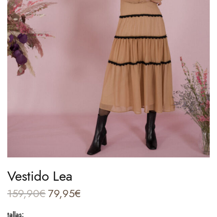
Vestido Lea
159,90
€
79,95
€
El precio
El
original
precio
tallas
: