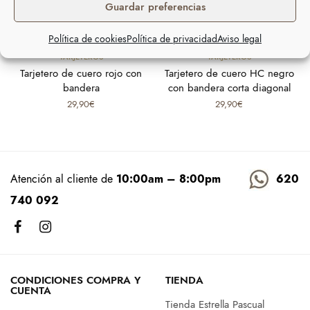
Guardar preferencias
Política de cookies
Política de privacidad
Aviso legal
Añadir al carrito
Select options
TARJETEROS
TARJETEROS
Tarjetero de cuero rojo con
Tarjetero de cuero HC negro
bandera
con bandera corta diagonal
29,90
€
29,90
€
Atención al cliente de
10:00am – 8:00pm
620
740 092
CONDICIONES COMPRA Y
TIENDA
CUENTA
Tienda Estrella Pascual