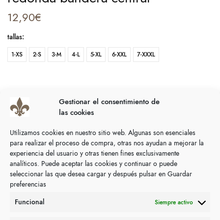
12,90
€
tallas
:
1-XS
2-S
3-M
4-L
5-XL
6-XXL
7-XXXL
Gestionar el consentimiento de
AÑADIR AL CARRITO
las cookies
SIZING GUIDE
Utilizamos cookies en nuestro sitio web. Algunas son esenciales
para realizar el proceso de compra, otras nos ayudan a mejorar la
COMPARTIR
experiencia del usuario y otras tienen fines exclusivamente
analíticos. Puede aceptar las cookies y continuar o puede
SKU:
N/D
seleccionar las que desea cargar y después pulsar en Guardar
Categoría:
Pulseras
preferencias
Funcional
Siempre activo
Descripción
Información adicional