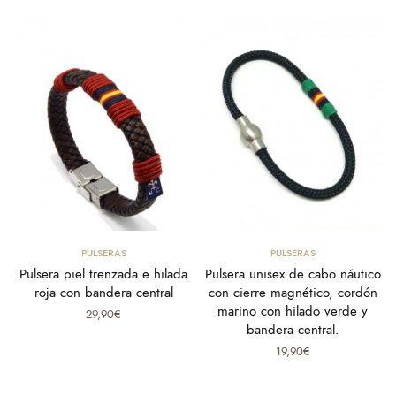
y
Seleccionar opciones
Añadir al carrito
PULSERAS
PULSERAS
Pulsera piel trenzada e hilada
Pulsera unisex de cabo náutico
roja con bandera central
con cierre magnético, cordón
marino con hilado verde y
29,90
€
bandera central.
19,90
€