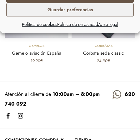
Guardar preferencias
Política de cookies
Política de privacidad
Aviso legal
Select options
Select options
GEMELOS
CORBATAS
Gemelo aviación España
Corbata seda classic
19,90
€
24,90
€
Atención al cliente de
10:00am – 8:00pm
620
740 092