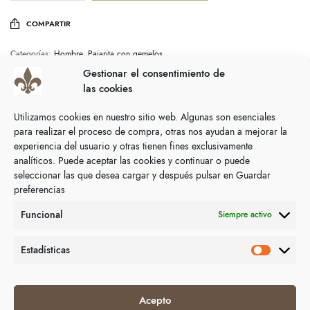
COMPARTIR
Categorías:
Hombre
,
Pajarita con gemelos
Gestionar el consentimiento de
las cookies
Descripción
Utilizamos cookies en nuestro sitio web. Algunas son esenciales
Muy elegante, distinción.
para realizar el proceso de compra, otras nos ayudan a mejorar la
experiencia del usuario y otras tienen fines exclusivamente
analíticos. Puede aceptar las cookies y continuar o puede
seleccionar las que desea cargar y después pulsar en Guardar
preferencias
Productos relacionados
Funcional
Siempre activo
Estadísticas
Acepto