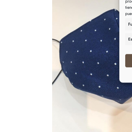
pro
tie
pue
F
Es