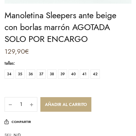
Manoletina Sleepers ante beige
con borlas marrón AGOTADA
SOLO POR ENCARGO
129,90
€
tallas
:
34
35
36
37
38
39
40
41
42
AÑADIR AL CARRITO
COMPARTIR
SKU:
N/D