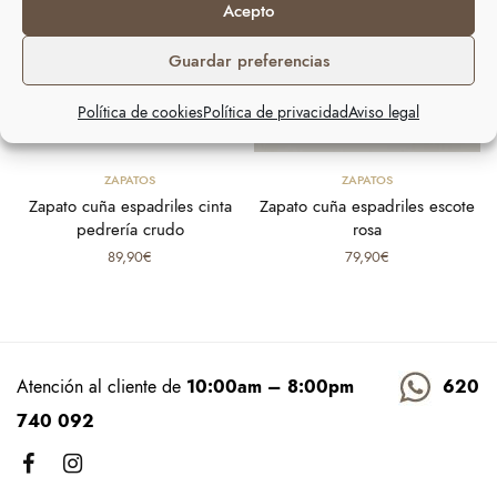
Acepto
Guardar preferencias
Política de cookies
Política de privacidad
Aviso legal
e
Seleccionar opciones
Seleccionar opciones
ZAPATOS
ZAPATOS
Zapato cuña espadriles cinta
Zapato cuña espadriles escote
pedrería crudo
rosa
89,90
€
79,90
€
Atención al cliente de
10:00am – 8:00pm
620
740 092