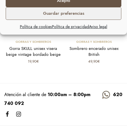
Acepto
Guardar preferencias
Política de cookies
Política de privacidad
Aviso legal
Añadir al carrito
Seleccionar opciones
GORRAS Y SOMBREROS
GORRAS Y SOMBREROS
Gorra SKULL unisex visera
Sombrero encerado unisex
beige vintage bordado beige
British
19,90
€
49,90
€
Atención al cliente de
10:00am – 8:00pm
620
740 092