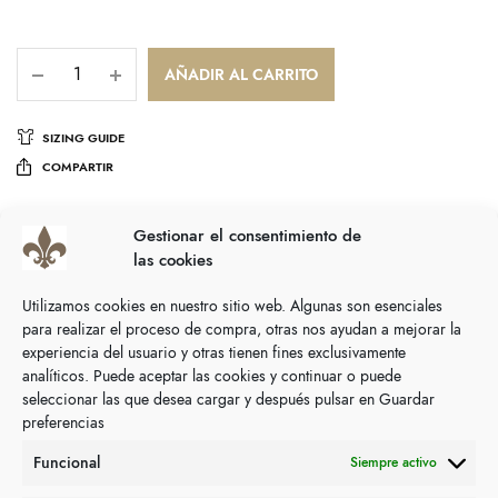
AÑADIR AL CARRITO
SIZING GUIDE
COMPARTIR
SKU:
N/D
Gestionar el consentimiento de
Categoría:
Cuelga mascarillas y cuelga gafas
las cookies
Descripción
Utilizamos cookies en nuestro sitio web. Algunas son esenciales
para realizar el proceso de compra, otras nos ayudan a mejorar la
Información adicional
experiencia del usuario y otras tienen fines exclusivamente
analíticos. Puede aceptar las cookies y continuar o puede
seleccionar las que desea cargar y después pulsar en Guardar
Color a elegir.
preferencias
Funcional
Siempre activo