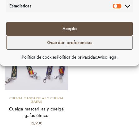
Productos relacionados
Estadísticas
Acepto
Guardar preferencias
Política de cookies
Política de privacidad
Aviso legal
Seleccionar opciones
CUELGA MASCARILLAS Y CUELGA
GAFAS
Cuelga mascarillas y cuelga
gafas étnico
12,90
€