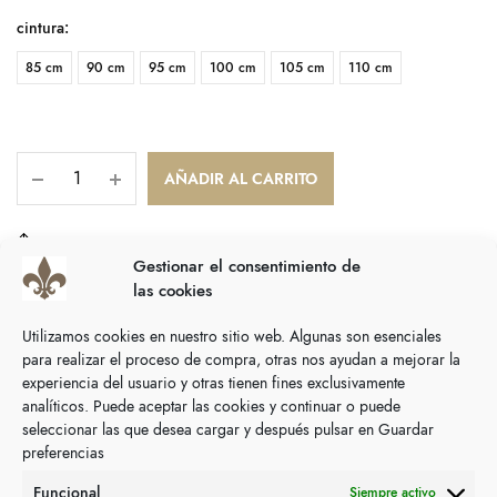
cintura
:
85 cm
90 cm
95 cm
100 cm
105 cm
110 cm
AÑADIR AL CARRITO
COMPARTIR
Gestionar el consentimiento de
las cookies
SKU:
N/D
Categoría:
Cinturones
Utilizamos cookies en nuestro sitio web. Algunas son esenciales
para realizar el proceso de compra, otras nos ayudan a mejorar la
Descripción
experiencia del usuario y otras tienen fines exclusivamente
analíticos. Puede aceptar las cookies y continuar o puede
Información adicional
seleccionar las que desea cargar y después pulsar en Guardar
preferencias
Cinturón unisex. Beige con grecas rojas.
Funcional
Siempre activo