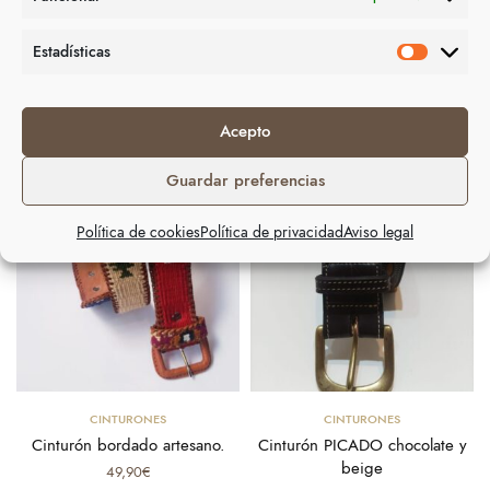
Estadísticas
Productos relacionados
Acepto
Guardar preferencias
Política de cookies
Política de privacidad
Aviso legal
Seleccionar opciones
Seleccionar opciones
CINTURONES
CINTURONES
Cinturón bordado artesano.
Cinturón PICADO chocolate y
beige
49,90
€