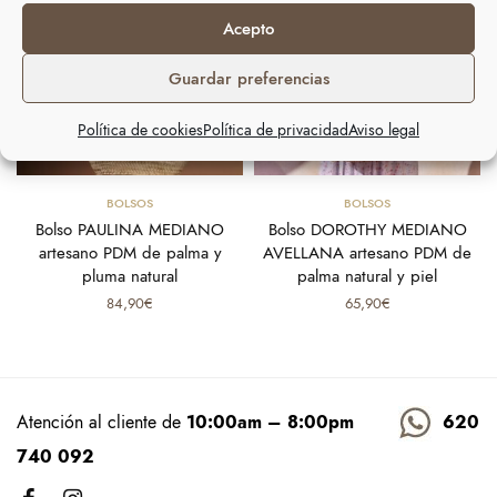
Acepto
Guardar preferencias
Política de cookies
Política de privacidad
Aviso legal
Añadir al carrito
Añadir al carrito
BOLSOS
BOLSOS
l
Bolso PAULINA MEDIANO
Bolso DOROTHY MEDIANO
artesano PDM de palma y
AVELLANA artesano PDM de
pluma natural
palma natural y piel
84,90
€
65,90
€
Atención al cliente de
10:00am – 8:00pm
620
740 092